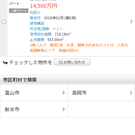
14,500万円
一棟アパート
利回り
築年月
2018年01月
(築8年)
建物構造
所在階/階数
－
/
－
2
使用部分面積
718.18m
2
土地面積
915.00m
2棟バルク 築浅7年 木造 競争力のあるロフト付 人気の
高岡駅南エリア 表面利回9％
チェックした物件を
お問い合わせ
市区町村で検索
富山市
高岡市
射水市