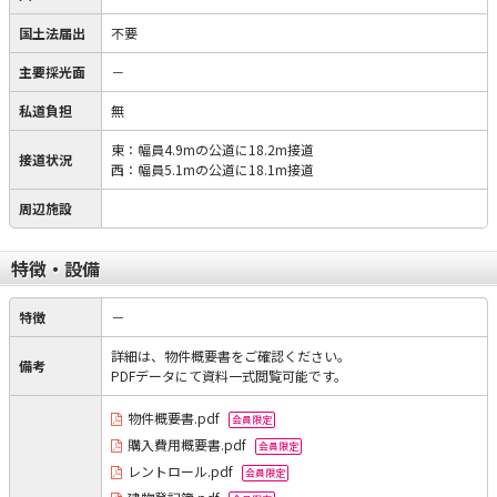
国土法届出
不要
主要採光面
－
私道負担
無
東：幅員4.9mの公道に18.2m接道
接道状況
西：幅員5.1mの公道に18.1m接道
周辺施設
特徴・設備
特徴
－
詳細は、物件概要書をご確認ください。
備考
PDFデータにて資料一式閲覧可能です。
物件概要書.pdf
会員限定
購入費用概要書.pdf
会員限定
レントロール.pdf
会員限定