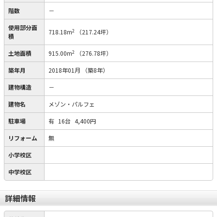
階数
－
使用部分面
2
718.18m
（217.24坪）
積
2
土地面積
915.00m
（276.78坪）
築年月
2018年01月
（築8年）
建物構造
－
建物名
メゾン・パルフェ
駐車場
有
16台
4,400円
リフォーム
無
小学校区
中学校区
詳細情報