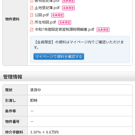
建物登記簿.pdf
会員限定
土地登記簿.pdf
会員限定
公図.pdf
会員限定
物件資料
所在地図.pdf
会員限定
令和7年度固定資産税課税明細書.pdf
会員限定
【会員限定】の資料はマイページ内でご確認いただけま
す。
マイページで資料を確認する
管理情報
現状
賃貸中
引渡し
即時
条件等
－
物件番号
－
仲介手数料
3.30%
＋
6.6万円