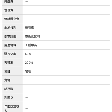
共益費
－
管理費
－
修繕積立金
－
土地権利
所有権
都市計画
市街化区域
用途地域
１種中高
建ぺい率
60%
容積率
200%
地目
宅地
角地
－
総戸数
－
利回り
－
年間想定収
－
入