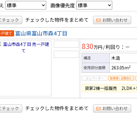
え
画像優先度
チェックした物件をまとめて
てチェック
お問い合わせ
富山県富山市森4丁目
一戸建
830
利回り：－
万円
/
木造
構造
2
263.05m
使用部分面積
貸家2棟一括販売 2LDK＋
チェックした物件をまとめて
てチェック
お問い合わせ