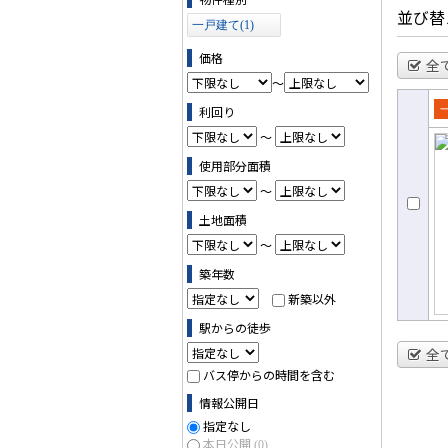
並び替
一戸建て(1)
価格
全
～
利回り
売
～
て
使用部分面積
～
土地面積
～
築年数
新築以外
駅からの徒歩
全
バス停からの時間を含む
情報公開日
指定なし
本日公開
(0)