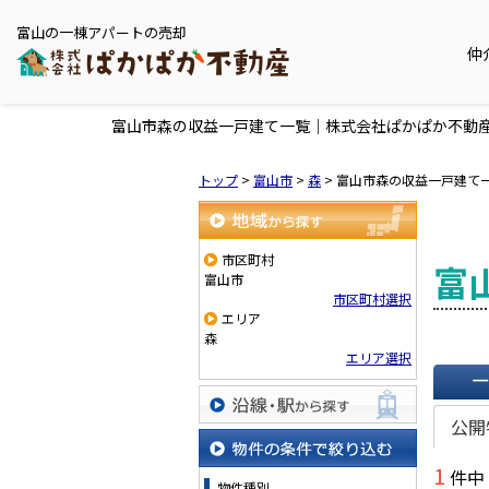
富山の一棟アパートの売却
仲
富山市森の収益一戸建て一覧｜株式会社ぱかぱか不動
トップ
>
富山市
>
森
>
富山市森の収益一戸建て
地域から探す
市区町村
富
富山市
市区町村選択
エリア
森
エリア選択
一覧で
公開
沿線・駅から探す
1
件中
物件の条件で絞り込む
物件種別