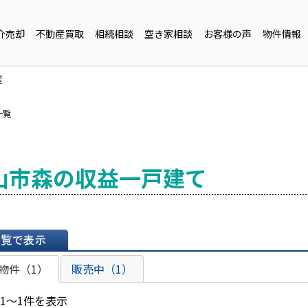
介売却
不動産買取
相続相談
空き家相談
お客様の声
物件情報
産
一覧
山市森の収益一戸建て
表示
物件（1）
販売中（1）
 1～1件を表示