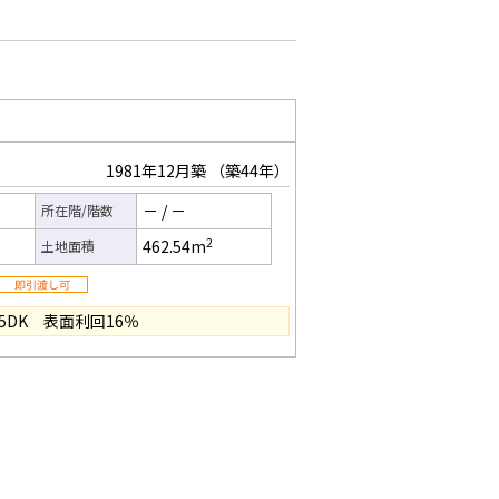
1981年12月築
（築44年）
－
/
－
所在階/階数
2
462.54m
土地面積
5DK 表面利回16％